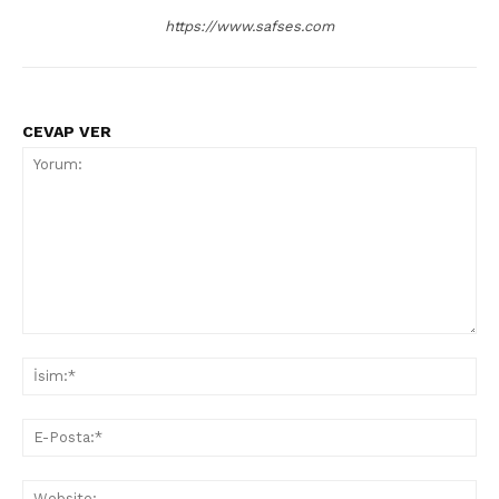
https://www.safses.com
CEVAP VER
Yorum:
İsi
E-
Pos
Web