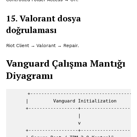
15. Valorant dosya
doğrulaması
Riot Client → Valorant → Repair.
Vanguard Çalışma Mantığı
Diyagramı
      +--------------------------------------+
      |         Vanguard Initialization       |
      +------------------+--------------------+
                         |

                         v

      +------------------+--------------------+