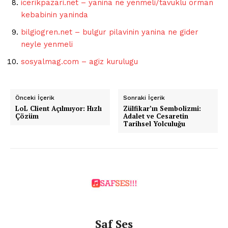
icerikpazari.net – yanina ne yenmeli/tavuklu orman
kebabinin yaninda
bilgiogren.net – bulgur pilavinin yanina ne gider
neyle yenmeli
sosyalmag.com – agiz kurulugu
Önceki İçerik
Sonraki İçerik
LoL Client Açılmıyor: Hızlı
Zülfikar’ın Sembolizmi:
Çözüm
Adalet ve Cesaretin
Tarihsel Yolculuğu
Saf Ses