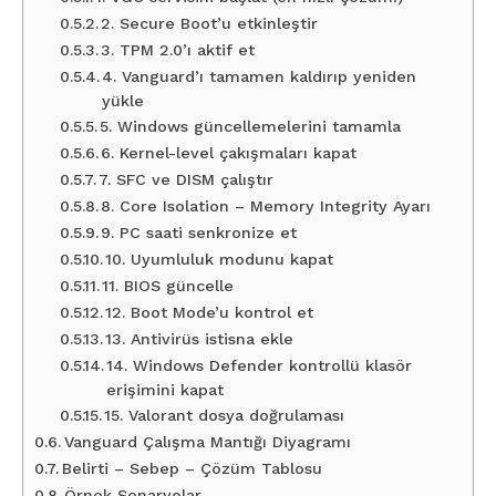
2. Secure Boot’u etkinleştir
3. TPM 2.0’ı aktif et
4. Vanguard’ı tamamen kaldırıp yeniden
yükle
5. Windows güncellemelerini tamamla
6. Kernel-level çakışmaları kapat
7. SFC ve DISM çalıştır
8. Core Isolation – Memory Integrity Ayarı
9. PC saati senkronize et
10. Uyumluluk modunu kapat
11. BIOS güncelle
12. Boot Mode’u kontrol et
13. Antivirüs istisna ekle
14. Windows Defender kontrollü klasör
erişimini kapat
15. Valorant dosya doğrulaması
Vanguard Çalışma Mantığı Diyagramı
Belirti – Sebep – Çözüm Tablosu
Örnek Senaryolar