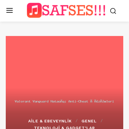
AILE & EBEVEYNLIK
GENEL
TEKNOLOJI & GADGET’LAR