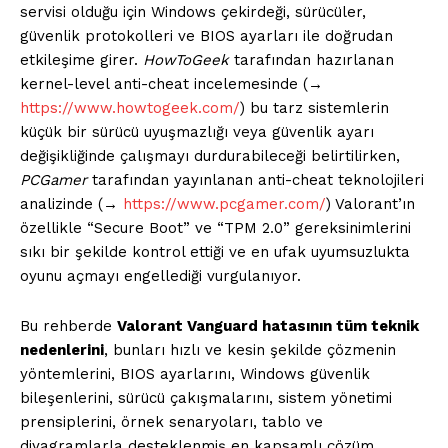
servisi olduğu için Windows çekirdeği, sürücüler,
güvenlik protokolleri ve BIOS ayarları ile doğrudan
etkileşime girer.
HowToGeek
tarafından hazırlanan
kernel-level anti-cheat incelemesinde (→
https://www.howtogeek.com/
) bu tarz sistemlerin
küçük bir sürücü uyuşmazlığı veya güvenlik ayarı
değişikliğinde çalışmayı durdurabileceği belirtilirken,
PCGamer
tarafından yayınlanan anti-cheat teknolojileri
analizinde (→
https://www.pcgamer.com/
) Valorant’ın
özellikle “Secure Boot” ve “TPM 2.0” gereksinimlerini
sıkı bir şekilde kontrol ettiği ve en ufak uyumsuzlukta
oyunu açmayı engellediği vurgulanıyor.
Bu rehberde
Valorant Vanguard hatasının tüm teknik
nedenlerini
, bunları hızlı ve kesin şekilde çözmenin
yöntemlerini, BIOS ayarlarını, Windows güvenlik
bileşenlerini, sürücü çakışmalarını, sistem yönetimi
prensiplerini, örnek senaryoları, tablo ve
diyagramlarla desteklenmiş en kapsamlı çözüm