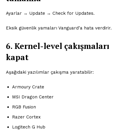
İLETIŞIM
Ayarlar → Update → Check for Updates.
Eksik güvenlik yamaları Vanguard’a hata verdirir.
Kurumsal
6. Kernel-level çakışmaları
Ana Sayfa
kapat
Gizlilik Politikası
Hesabım
Aşağıdaki yazılımlar çakışma yaratabilir:
İletişim
Armoury Crate
MSI Dragon Center
RGB Fusion
Razer Cortex
Logitech G Hub