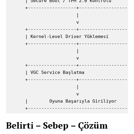
      | Secure Boot / TPM 2.0 Kontrolü        |
      +------------------+--------------------+
                         |

                         v

      +------------------+--------------------+
      | Kernel-Level Driver Yüklemesi         |
      +------------------+--------------------+
                         |

                         v

      +------------------+--------------------+
      | VGC Service Başlatma                  |
      +------------------+--------------------+
                         |

                         v

      |        Oyuna Başarıyla Giriliyor       
Belirti – Sebep – Çözüm