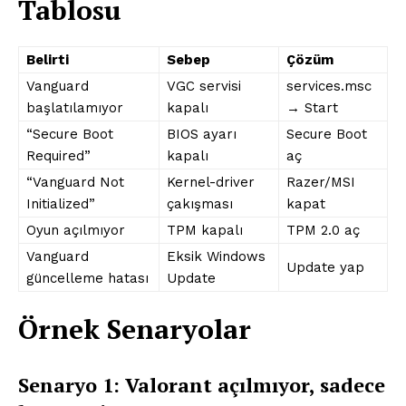
Tablosu
Belirti
Sebep
Çözüm
Vanguard
VGC servisi
services.msc
başlatılamıyor
kapalı
→ Start
“Secure Boot
BIOS ayarı
Secure Boot
Required”
kapalı
aç
“Vanguard Not
Kernel-driver
Razer/MSI
Initialized”
çakışması
kapat
Oyun açılmıyor
TPM kapalı
TPM 2.0 aç
Vanguard
Eksik Windows
Update yap
güncelleme hatası
Update
Örnek Senaryolar
Senaryo 1: Valorant açılmıyor, sadece