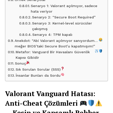
Senaryo 1: Valorant açılmıyor, sadece
hata veriyor
Senaryo 2: “Secure Boot Required”
Senaryo 3: Kernel-level sürücüler
çakışmış
Senaryo 4: TPM kapalı
Anekdot: “Abi Valorant açılmıyor sanıyordum…
meğer BIOS’taki Secure Boot’u kapatmışım!”
Metafor: Vanguard Bir Havaalanı Güvenlik
Kapısı Gibidir
Sonuç
Sık Sorulan Sorular (SSS)
İnsanlar Bunları da Sordu
Valorant Vanguard Hatası:
Anti-Cheat Çözümleri
— Kesin ve Kapsamlı Rehber