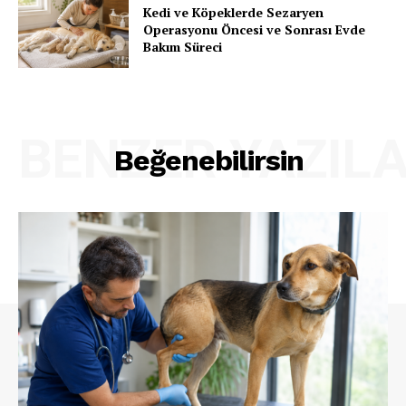
Kedi ve Köpeklerde Sezaryen
Operasyonu Öncesi ve Sonrası Evde
Bakım Süreci
BENZER YAZIL
Beğenebilirsin