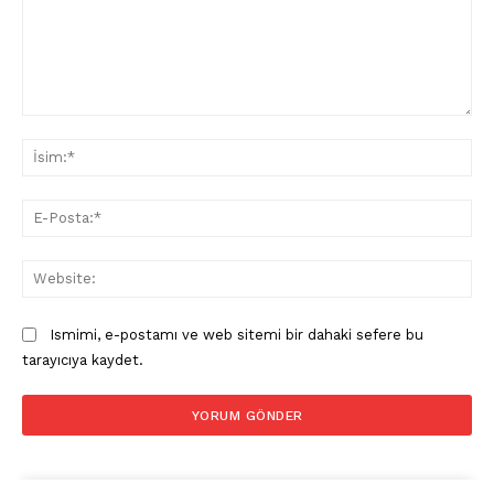
Yorum:
İsi
Saf Ses !!!
E-
Pos
Web
Ismimi, e-postamı ve web sitemi bir dahaki sefere bu
tarayıcıya kaydet.
İLETIŞIM