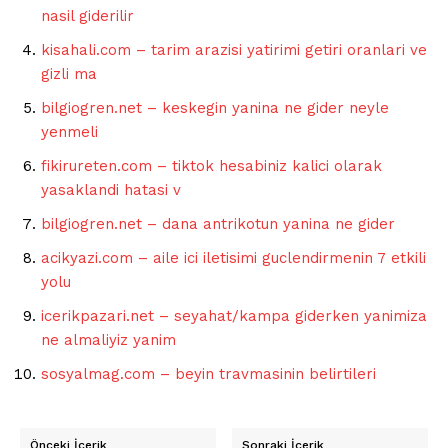
nasil giderilir
kisahali.com – tarim arazisi yatirimi getiri oranlari ve
gizli ma
bilgiogren.net – keskegin yanina ne gider neyle
yenmeli
fikirureten.com – tiktok hesabiniz kalici olarak
yasaklandi hatasi v
bilgiogren.net – dana antrikotun yanina ne gider
acikyazi.com – aile ici iletisimi guclendirmenin 7 etkili
yolu
icerikpazari.net – seyahat/kampa giderken yanimiza
ne almaliyiz yanim
sosyalmag.com – beyin travmasinin belirtileri
Önceki İçerik
Sonraki İçerik