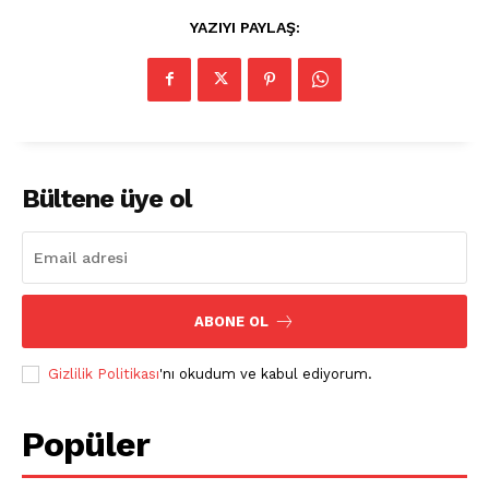
YAZIYI PAYLAŞ:
Kurumsal
Ana Sayfa
Gizlilik Politikası
Bültene üye ol
Hesabım
İletişim
ABONE OL
Gizlilik Politikası
'nı okudum ve kabul ediyorum.
Popüler