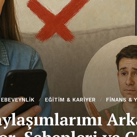
 EBEVEYNLIK
EĞITIM & KARIYER
FINANS & 
ylaşımlarımı Ar