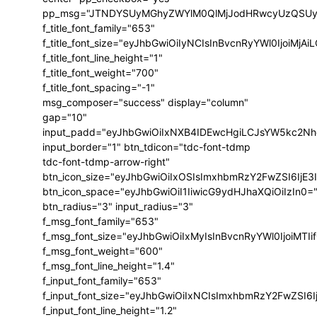
pp_msg="JTNDYSUyMGhyZWYlM0QlMjJodHRwcyUzQSUyRi
f_title_font_family="653"
f_title_font_size="eyJhbGwiOiIyNCIsInBvcnRyYWl0IjoiMj
f_title_font_line_height="1"
f_title_font_weight="700"
f_title_font_spacing="-1"
msg_composer="success" display="column"
gap="10"
input_padd="eyJhbGwiOiIxNXB4IDEwcHgiLCJsYW5kc2Nh
input_border="1" btn_tdicon="tdc-font-tdmp
tdc-font-tdmp-arrow-right"
btn_icon_size="eyJhbGwiOiIxOSIsImxhbmRzY2FwZSI6IjE3
btn_icon_space="eyJhbGwiOiI1IiwicG9ydHJhaXQiOiIzIn0=
btn_radius="3" input_radius="3"
f_msg_font_family="653"
f_msg_font_size="eyJhbGwiOiIxMyIsInBvcnRyYWl0IjoiMTIi
f_msg_font_weight="600"
f_msg_font_line_height="1.4"
f_input_font_family="653"
f_input_font_size="eyJhbGwiOiIxNCIsImxhbmRzY2FwZSI6I
f_input_font_line_height="1.2"