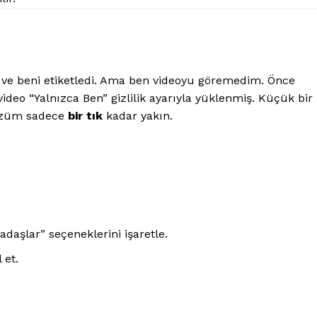
 ve beni etiketledi. Ama ben videoyu göremedim. Önce
 video “Yalnızca Ben” gizlilik ayarıyla yüklenmiş. Küçük bir
çözüm sadece
bir tık
kadar yakın.
daşlar” seçeneklerini işaretle.
 et.