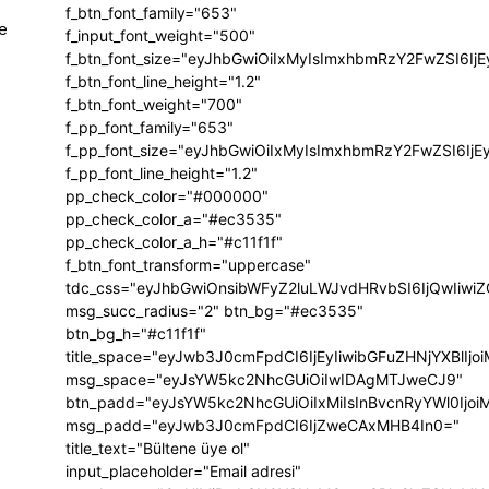
f_btn_font_family="653"
e
f_input_font_weight="500"
f_btn_font_size="eyJhbGwiOiIxMyIsImxhbmRzY2FwZSI6Ij
f_btn_font_line_height="1.2"
f_btn_font_weight="700"
f_pp_font_family="653"
f_pp_font_size="eyJhbGwiOiIxMyIsImxhbmRzY2FwZSI6IjE
f_pp_font_line_height="1.2"
pp_check_color="#000000"
pp_check_color_a="#ec3535"
pp_check_color_a_h="#c11f1f"
f_btn_font_transform="uppercase"
tdc_css="eyJhbGwiOnsibWFyZ2luLWJvdHRvbSI6IjQwIiw
msg_succ_radius="2" btn_bg="#ec3535"
btn_bg_h="#c11f1f"
title_space="eyJwb3J0cmFpdCI6IjEyIiwibGFuZHNjYXBlIj
msg_space="eyJsYW5kc2NhcGUiOiIwIDAgMTJweCJ9"
btn_padd="eyJsYW5kc2NhcGUiOiIxMiIsInBvcnRyYWl0Ijo
msg_padd="eyJwb3J0cmFpdCI6IjZweCAxMHB4In0="
title_text="Bültene üye ol"
input_placeholder="Email adresi"