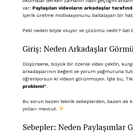
okumalar derken zamanın nasıl geçtiğini anlamı
var:
Paylaşılan videoların arkadaşlar tarafı
içerik üretme motivasyonunu baltalayan bir hat
Peki neden böyle oluyor ve çözümü nedir? Gel 
Giriş: Neden Arkadaşlar Görm
Düşünsene, büyük bir özenle video çektin, kurg
arkadaşlarının beğeni ve yorum yağmuruna tutm
öğreniyorsun ki videon görünmüyor. İşte bu, TikT
problemi”
.
Saf Ses
Bu sorun bazen teknik sebeplerden, bazen de ku
yolları mevcut.
Sebepler: Neden Paylaşımlar