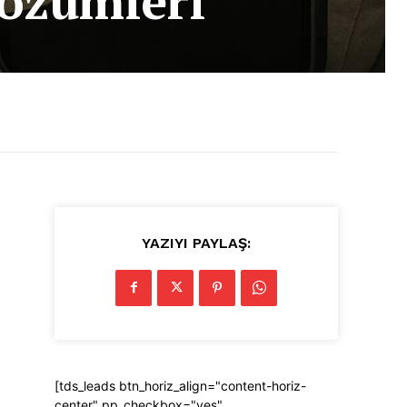
Çözümleri
YAZIYI PAYLAŞ:
[tds_leads btn_horiz_align="content-horiz-
center" pp_checkbox="yes"