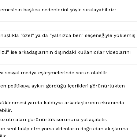
Gizlilik Politikası
esinin başlıca nedenlerini şöyle sıralayabiliriz:
Hesabım
İletişim
nlışlıkla “özel” ya da “yalnızca ben” seçeneğiyle yüklemiş
IM
zli” ise arkadaşlarının dışındaki kullanıcılar videolarını
a sosyal medya eşleşmelerinde sorun olabilir.
en politikaya aykırı gördüğü içerikleri görünürlükten
üklenmesi yarıda kaldıysa arkadaşlarının ekranında
ilir.
ozulmaları görünürlük sorununa yol açabilir.
ın seni takip etmiyorsa videoların doğrudan akışlarına
ir.