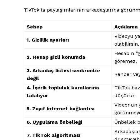
TikTok’ta paylaşımlarının arkadaşlarına görünmem
Sebep
Açıklama
Videoyu ya
1. Gizlilik ayarları
İLETIŞ
olabilirsin.
Hesabın “gi
2. Hesap gizli konumda
göremez.
3. Arkadaş listesi senkronize
Rehber vey
değil
4. İçerik topluluk kurallarına
TikTok baz
takılıyor
düşürür.
Videonun y
5. Zayıf internet bağlantısı
görünmeyeb
6. Uygulama önbelleği
Önbellek b
Arkadaşlar
7. TikTok algoritması
düşmeyebil