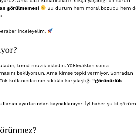
yoruz. Ama bazı kullanıcıların sıkça yaşadığı bir sorun
ndan görülmemesi
Bu durum hem moral bozucu hem d
a.
beraber inceleyelim.
üyor?
uladın, trend müzik ekledin. Yükledikten sonra
asını bekliyorsun. Ama kimse tepki vermiyor. Sonradan
ok kullanıcılarının sıklıkla karşılaştığı
“görünürlük
 !!!
llanıcı ayarlarından kaynaklanıyor. İyi haber şu ki çözüm
Kurumsal
 Görünmez?
Ana Sayfa