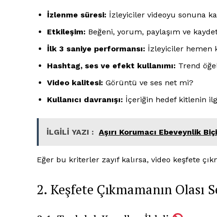
İzlenme süresi:
İzleyiciler videoyu sonuna k
Etkileşim:
Beğeni, yorum, paylaşım ve kaydet
İlk 3 saniye performansı:
İzleyiciler hemen 
İLETIŞ
Hashtag, ses ve efekt kullanımı:
Trend öğel
Video kalitesi:
Görüntü ve ses net mi?
İLGİLİ YAZI :
LoL Client A
Kullanıcı davranışı:
İçeriğin hedef kitlenin i
İLGİLİ YAZI :
Aşırı Korumacı Ebeveynlik Biçi
Eğer bu kriterler zayıf kalırsa, video keşfete çı
2. Keşfete Çıkmamanın Olası S