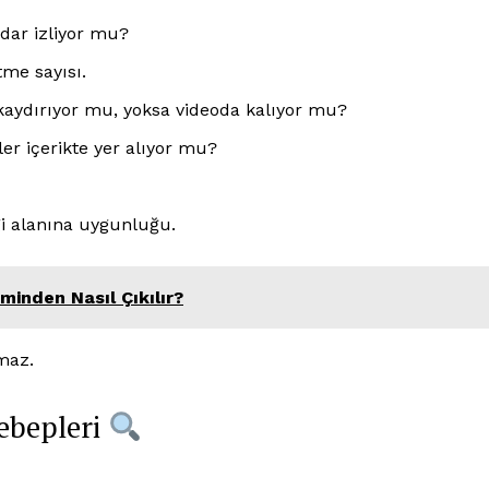
Hesabım
adar izliyor mu?
İletişim
me sayısı.
kaydırıyor mu, yoksa videoda kalıyor mu?
IM
er içerikte yer alıyor mu?
çılmıyor: Hızlı Çözüm
lgi alanına uygunluğu.
minden Nasıl Çıkılır?
kmaz.
ebepleri