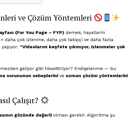
enleri ve Çözüm Yöntemleri
ayfası (For You Page – FYP)
demek, hayallerin
= daha çok izlenme, daha çok takipçi ve daha fazla
 yaşıyor:
“Videolarım keşfete çıkmıyor, izlenmeler çok
mezden geliyor gibi hissettiriyor? Endişelenme — bu
ma sorununun sebeplerini
ve
uzman çözüm yöntemlerin
 !!!
Kurumsal
sıl Çalışır?
Ana Sayfa
asının gözünde değerli
olması gerekir. Algoritma şu
Gizlilik Politikası