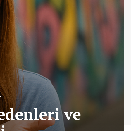
L
edenleri ve