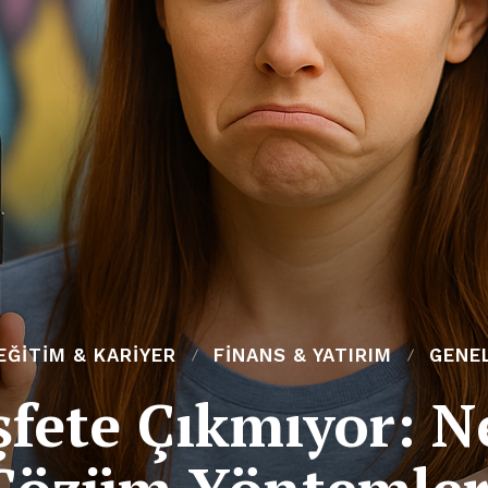
EĞITIM & KARIYER
FINANS & YATIRIM
GENE
fete Çıkmıyor: N