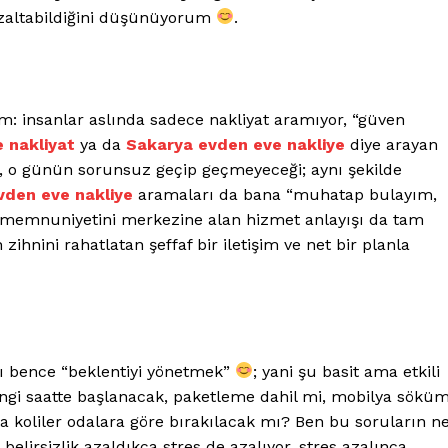
azaltabildiğini düşünüyorum
.
: insanlar aslında sadece nakliyat aramıyor, “güven
 nakliyat
ya da
Sakarya evden eve nakliye
diye arayan
, o günün sorunsuz geçip geçmeyeceği; aynı şekilde
vden eve nakliye
aramaları da bana “muhatap bulayım,
eri memnuniyetini merkezine alan hizmet anlayışı da tam
ihnini rahatlatan şeffaf bir iletişim ve net bir planla
ı bence “beklentiyi yönetmek”
; yani şu basit ama etkili
hangi saatte başlanacak, paketleme dahil mi, mobilya sökü
şta koliler odalara göre bırakılacak mı? Ben bu soruların n
lirsizlik azaldıkça stres de azalıyor, stres azalınca