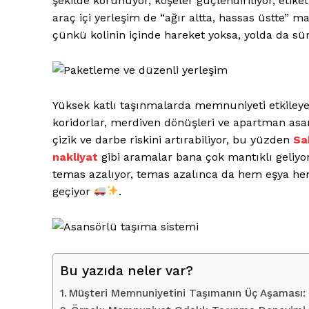
şekilde korunuyor, köşeler güçlendiriliyor, etiketle
araç içi yerleşim de “ağır altta, hassas üstte” m
çünkü kolinin içinde hareket yoksa, yolda da sü
İLETIŞ
Yüksek katlı taşınmalarda memnuniyeti etkileye
koridorlar, merdiven dönüşleri ve apartman asa
İLGİLİ YAZI :
Kedi ve Köp
çizik ve darbe riskini artırabiliyor, bu yüzden
Sa
nakliyat
gibi aramalar bana çok mantıklı geliyo
temas azalıyor, temas azalınca da hem eşya he
geçiyor
.
Bu yazıda neler var?
Müşteri Memnuniyetini Taşımanın Üç Aşaması: 