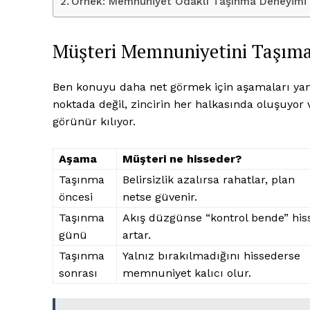
Örnek: Memnuniyet Odaklı Taşınma Deneyimi 
Müşteri Memnuniyetini Taşıma
Ben konuyu daha net görmek için aşamaları y
noktada değil, zincirin her halkasında oluşuyor 
görünür kılıyor.
Aşama
Müşteri ne hisseder?
Taşınma
Belirsizlik azalırsa rahatlar, plan
öncesi
netse güvenir.
Taşınma
Akış düzgünse “kontrol bende” his
günü
artar.
Taşınma
Yalnız bırakılmadığını hissederse
sonrası
memnuniyet kalıcı olur.