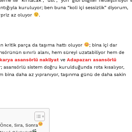
me ile “kırılacak”, “üst”, “yön” gibi bilgiler netleştiriliyor 
Hesabım
antığıyla kuruluyor; ben buna “koli içi sessizlik” diyorum,
İletişim
rpriz az oluyor
.
IM
n kritik parça da taşıma hattı oluyor
; bina içi dar
nsörünün sınırlı alanı, hem süreyi uzatabiliyor hem de
eklerde Koruyucu Sağlık Hizmetleri: Maslak Vet Zoo
karya asansörlü nakliyat
ve
Adapazarı asansörlü
r; asansörlü sistem doğru kurulduğunda rota kısalıyor,
m bina daha az yıpranıyor, taşınma günü de daha sakin
Önce, Sıra, Sonra