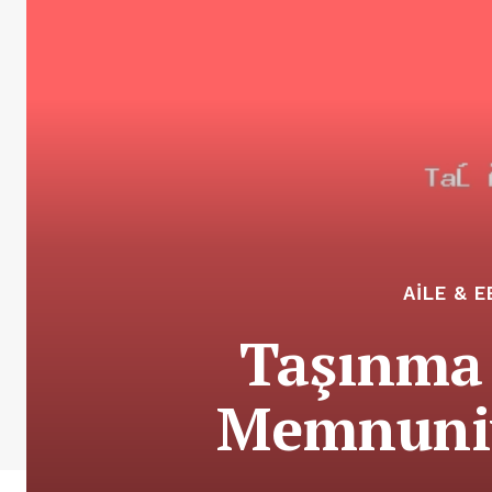
AILE & 
Taşınma 
Memnuniy