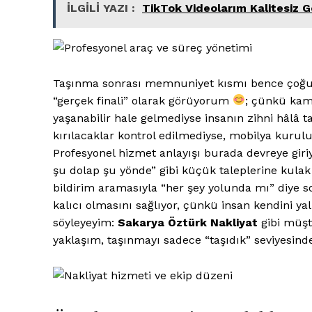
İLGİLİ YAZI :
TikTok Videolarım Kalitesiz 
Taşınma sonrası memnuniyet kısmı bence çoğu
“gerçek finali” olarak görüyorum
; çünkü kamy
yaşanabilir hale gelmediyse insanın zihni hâlâ t
kırılacaklar kontrol edilmediyse, mobilya kurul
Profesyonel hizmet anlayışı burada devreye giriy
şu dolap şu yönde” gibi küçük taleplerine kulak
bildirim aramasıyla “her şey yolunda mı” diye
kalıcı olmasını sağlıyor, çünkü insan kendini y
söyleyeyim:
Sakarya Öztürk Nakliyat
gibi müşt
yaklaşım, taşınmayı sadece “taşıdık” seviyesinde 