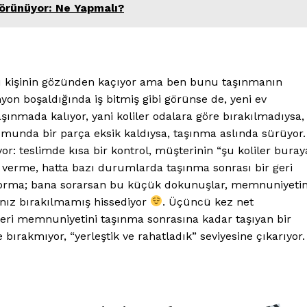
Görünüyor: Ne Yapmalı?
 kişinin gözünden kaçıyor ama ben bunu taşınmanın
on boşaldığında iş bitmiş gibi görünse de, yeni ev
aşınmada kalıyor, yani koliler odalara göre bırakılmadıysa,
umunda bir parça eksik kaldıysa, taşınma aslında sürüyor.
or: teslimde kısa bir kontrol, müşterinin “şu koliler buray
 verme, hatta bazı durumlarda taşınma sonrası bir geri
 sorma; bana sorarsan bu küçük dokunuşlar, memnuniyeti
alnız bırakılmamış hissediyor
. Üçüncü kez net
eri memnuniyetini taşınma sonrasına kadar taşıyan bir
bırakmıyor, “yerleştik ve rahatladık” seviyesine çıkarıyor.