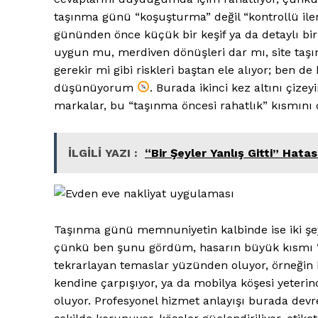
taşınma günü “koşuşturma” değil “kontrollü iler
gününden önce küçük bir keşif ya da detaylı bi
uygun mu, merdiven dönüşleri dar mı, site taşı
gerekir mi gibi riskleri baştan ele alıyor; ben 
düşünüyorum
. Burada ikinci kez altını çize
markalar, bu “taşınma öncesi rahatlık” kısmını 
İLGİLİ YAZI :
“Bir Şeyler Yanlış Gitti” Hat
Saf Ses
Taşınma günü memnuniyetin kalbinde ise iki şey
çünkü ben şunu gördüm, hasarın büyük kısmı 
tekrarlayan temaslar yüzünden oluyor, örneğin bi
kendine çarpışıyor, ya da mobilya köşesi yete
oluyor. Profesyonel hizmet anlayışı burada devrey