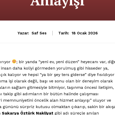
Anlayışı
Yazar:
Saf Ses
Tarih:
18 Ocak 2026
ırıyor
; bir yanda “yeni ev, yeni düzen” heyecanı var, diğ
i insan daha koliyi görmeden yorulmuş gibi hisseder ya,
k kalıyor ve hepsi “ya bir şey ters giderse” diye fısıldıyor
ıma işi olarak değil, başı ve sonu olan bir deneyim olarak
arın sağlam gitmesiyle bitmiyor, taşınma öncesi iletişim,
 takip gibi adımların bir bütün halinde çalışması
ri memnuniyetini öncelik alan hizmet anlayışı” oluyor ve
 gününü sürpriz kutusu olmaktan çıkarıp, sakin bir akış
n
Sakarya Öztürk Nakliyat
gibi adı süreçle anılan