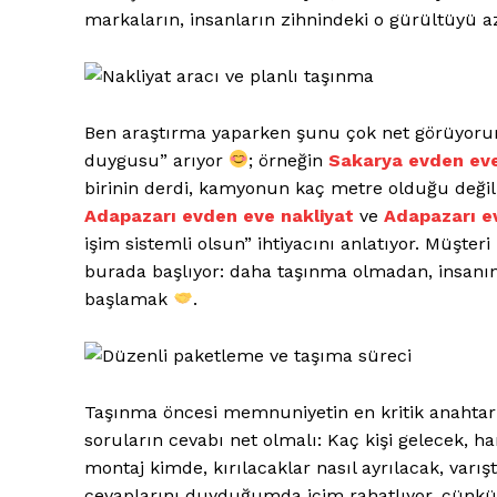
markaların, insanların zihnindeki o gürültüyü 
Ben araştırma yaparken şunu çok net görüyorum
duygusu” arıyor
; örneğin
Sakarya evden eve
birinin derdi, kamyonun kaç metre olduğu değil
Adapazarı evden eve nakliyat
ve
Adapazarı e
işim sistemli olsun” ihtiyacını anlatıyor. Müşt
burada başlıyor: daha taşınma olmadan, insanın z
başlamak
.
Taşınma öncesi memnuniyetin en kritik anahtar
soruların cevabı net olmalı: Kaç kişi gelecek, 
montaj kimde, kırılacaklar nasıl ayrılacak, varı
cevaplarını duyduğumda içim rahatlıyor, çünkü be