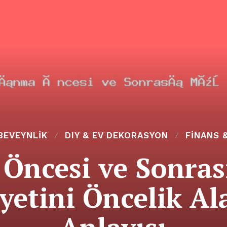
EBEVEYNLIK
DIY & EV DEKORASYON
FINANS &
Öncesi ve Sonras
etini Öncelik Al