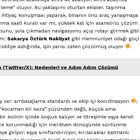
leme” oluyor. Bu yaklaşımı oturtan ekipler, taşınma
r ihtiyaç konuşması yaparak, binanın önü araç yanaşmaya
nma saati kuralı var mı, yüksek kat için asansörlü çözüm
de bunu, yola çıkmadan navigasyonu açıp rotayı görmek gibi
yim:
Sakarya Öztürk Nakliyat
gibi memnuniyet odağı güç
ciddiye aldığında, işin yarısı zaten çözülmüş oluyor
.
ası (Twitter/X): Nedenleri ve Adım Adım Çözümü
 !!!
 var: ambalajlama standardı ve ekip içi koordinasyon
;
Kurumsal
“kocaman bir kaza” yüzünden değil, küçük ama
r kolinin içinde boşluk kalıyor ve titreşimle eşya kendi
Ana Sayfa
rince korunmadığı için merdiven dönüşünde sürtünme
e giriyor: eşya sınıflandırılıyor, kırılacaklar katmanlı
Gizlilik Politikası