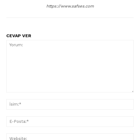
https://www.safses.com
CEVAP VER
Yorum:
İsi
E-
Pos
Web