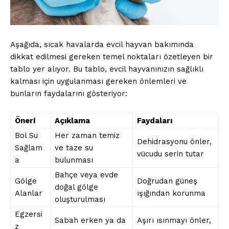
Aşağıda, sıcak havalarda evcil hayvan bakımında
dikkat edilmesi gereken temel noktaları özetleyen bir
tablo yer alıyor. Bu tablo, evcil hayvanınızın sağlıklı
kalması için uygulanması gereken önlemleri ve
bunların faydalarını gösteriyor:
Öneri
Açıklama
Faydaları
Bol Su
Her zaman temiz
Dehidrasyonu önler,
Sağlam
ve taze su
vücudu serin tutar
a
bulunması
Bahçe veya evde
Gölge
Doğrudan güneş
doğal gölge
Alanlar
ışığından korunma
oluşturulması
Egzersi
Sabah erken ya da
Aşırı ısınmayı önler,
z