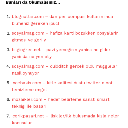
Bunları da Okumalısınız…
blognotlar.com – damper pompasi kullaniminda
bilmeniz gereken ipucl
sosyalmag.com – hafiza karti bozukken dosyalarin
gitmesi ve geri y
bilgiogren.net – pazi yemeginin yanina ne gider
yaninda ne yemeliyi
sosyalmag.com – quidditch gercek oldu mugglelar
nasil oynuyor
incebakis.com – kitle kalitesi dustu twitter x bot
temizleme engel
mozaikler.com – hedef belirleme sanati smart
teknigi ile basari
icerikpazari.net – iliskiler/ilk bulusmada kizla neler
konusulur