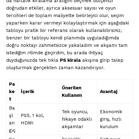
da haftalık kiralama aralığını seçmek bütçenizi
doğrudan etkiler, ayrıca aksesuar sayısı ve oyun
tercihleri de toplam maliyette belirleyici olur, seçim
yaparken karar vermeyi kolaylaştırmak için aşağıdaki
tabloyu pratik bir referans olarak kullanabilirsiniz,
benzer bir tabloyu kendi planımda uyguladığımda
doğru noktayı zahmetsizce yakaladım ve akşamı tam
istediğim ritimde geçirdim, bu arada ihtiyaç
duyduğunuzda tek tıkla
PS kirala
akışına girip talep
oluşturmak gerçekten zaman kazandırıyor.
Pa
Önerilen
ke
İçerik
Avantaj
Kullanım
t
Ba
Tek oyuncu,
Ekonomik
şl
PS5, 1 kol,
hikaye odaklı
giriş, hızlı
an
HDMI
akşamlar
kurulum
gıç