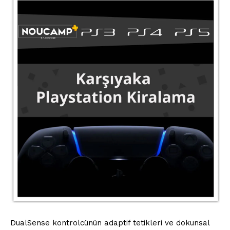
DualSense kontrolcünün adaptif tetikleri ve dokunsal