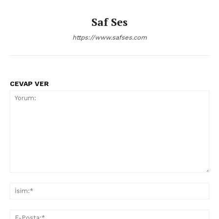
Saf Ses
https://www.safses.com
CEVAP VER
Yorum:
İsi
E-