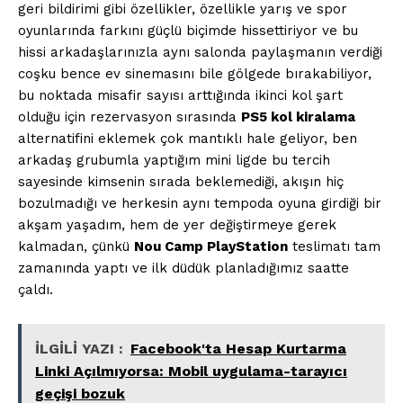
geri bildirimi gibi özellikler, özellikle yarış ve spor
oyunlarında farkını güçlü biçimde hissettiriyor ve bu
hissi arkadaşlarınızla aynı salonda paylaşmanın verdiği
coşku bence ev sinemasını bile gölgede bırakabiliyor,
bu noktada misafir sayısı arttığında ikinci kol şart
olduğu için rezervasyon sırasında
PS5 kol kiralama
alternatifini eklemek çok mantıklı hale geliyor, ben
arkadaş grubumla yaptığım mini ligde bu tercih
sayesinde kimsenin sırada beklemediği, akışın hiç
bozulmadığı ve herkesin aynı tempoda oyuna girdiği bir
akşam yaşadım, hem de yer değiştirmeye gerek
kalmadan, çünkü
Nou Camp PlayStation
teslimatı tam
zamanında yaptı ve ilk düdük planladığımız saatte
çaldı.
İLGİLİ YAZI :
Facebook'ta Hesap Kurtarma
Linki Açılmıyorsa: Mobil uygulama-tarayıcı
geçişi bozuk