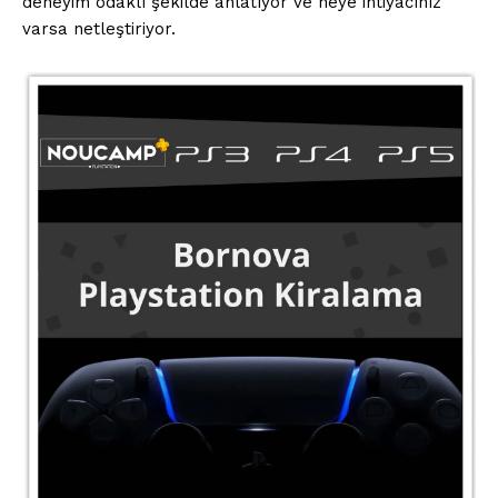
deneyim odaklı şekilde anlatıyor ve neye ihtiyacınız
varsa netleştiriyor.