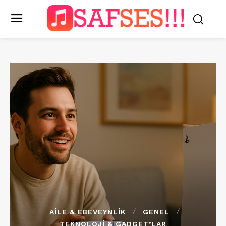
AILE & EBEVEYNLIK
GENEL
TEKNOLOJI & GADGET’LAR