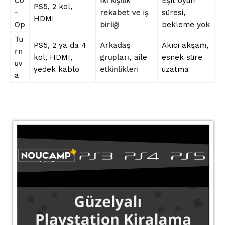
Co
İki kişilik
Eşit oyun
PS5, 2 kol,
-
rekabet ve iş
süresi,
HDMI
Op
birliği
bekleme yok
Tu
PS5, 2 ya da 4
Arkadaş
Akıcı akşam,
rn
kol, HDMI,
grupları, aile
esnek süre
uv
yedek kablo
etkinlikleri
uzatma
a