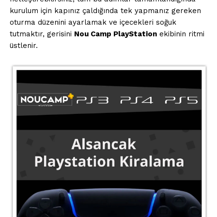
kurulum için kapınız çaldığında tek yapmanız gereken
oturma düzenini ayarlamak ve içecekleri soğuk
tutmaktır, gerisini
Nou Camp PlayStation
ekibinin ritmi
Kurumsal
üstlenir.
Ana Sayfa
Gizlilik Politikası
Hesabım
İletişim
İLGİLİ YAZI :
Valorant Vanguard Hatası: Anti-Cheat
Çözümleri