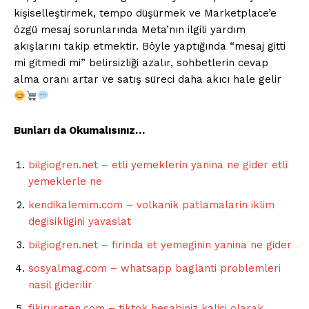
kişiselleştirmek, tempo düşürmek ve Marketplace’e
özgü mesaj sorunlarında Meta’nın ilgili yardım
akışlarını takip etmektir. Böyle yaptığında “mesaj gitti
mi gitmedi mi” belirsizliği azalır, sohbetlerin cevap
alma oranı artar ve satış süreci daha akıcı hale gelir
Bunları da Okumalısınız…
bilgiogren.net – etli yemeklerin yanina ne gider etli
yemeklerle ne
kendikalemim.com – volkanik patlamalarin iklim
degisikligini yavaslat
bilgiogren.net – firinda et yemeginin yanina ne gider
sosyalmag.com – whatsapp baglanti problemleri
nasil giderilir
fikirureten.com – tiktok hesabiniz kalici olarak