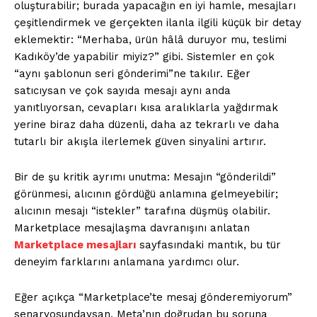
oluşturabilir; burada yapacağın en iyi hamle, mesajları
çeşitlendirmek ve gerçekten ilanla ilgili küçük bir detay
eklemektir: “Merhaba, ürün hâlâ duruyor mu, teslimi
Kadıköy’de yapabilir miyiz?” gibi. Sistemler en çok
“aynı şablonun seri gönderimi”ne takılır. Eğer
satıcıysan ve çok sayıda mesajı aynı anda
yanıtlıyorsan, cevapları kısa aralıklarla yağdırmak
yerine biraz daha düzenli, daha az tekrarlı ve daha
tutarlı bir akışla ilerlemek güven sinyalini artırır.
Bir de şu kritik ayrımı unutma: Mesajın “gönderildi”
görünmesi, alıcının gördüğü anlamına gelmeyebilir;
alıcının mesajı “istekler” tarafına düşmüş olabilir.
Marketplace mesajlaşma davranışını anlatan
Marketplace mesajları
sayfasındaki mantık, bu tür
deneyim farklarını anlamana yardımcı olur.
Eğer açıkça “Marketplace’te mesaj gönderemiyorum”
senaryosundaysan, Meta’nın doğrudan bu soruna