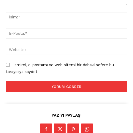
Yorum:
İsi
E-
Pos
Web
Ismimi, e-postamı ve web sitemi bir dahaki sefere bu
tarayıcıya kaydet.
YAZIYI PAYLAŞ: