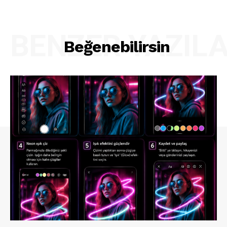
BENZER YAZIL
Beğenebilirsin