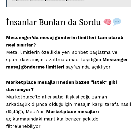
Gizlilik Politikası
Hesabım
İnsanlar Bunları da Sordu
İletişim
Messenger’da mesaj gönderim limitleri tam olarak
İLGİLİ YAZI :
TikTok "İnternet Bağlantısı Yok" Uyarısı,
neyi sınırlar?
Sebepleri ve Çözümü
Meta, limitlerin özellikle yeni sohbet başlatma ve
spam davranışını azaltma amacı taşıdığını
Messenger
mesaj gönderme limitleri
sayfasında açıklıyor.
Marketplace mesajları neden bazen “istek” gibi
davranıyor?
Marketplace’te alıcı satıcı ilişkisi çoğu zaman
arkadaşlık dışında olduğu için mesajın karşı tarafa nasıl
düştüğü, Meta’nın
Marketplace mesajları
açıklamasındaki mantıkla benzer şekilde
filtrelenebiliyor.