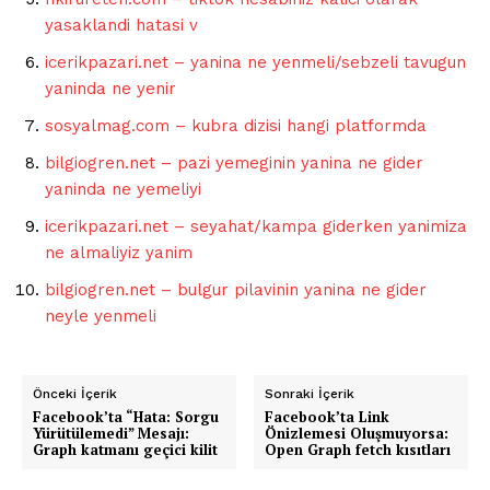
yasaklandi hatasi v
icerikpazari.net – yanina ne yenmeli/sebzeli tavugun
yaninda ne yenir
sosyalmag.com – kubra dizisi hangi platformda
bilgiogren.net – pazi yemeginin yanina ne gider
yaninda ne yemeliyi
icerikpazari.net – seyahat/kampa giderken yanimiza
ne almaliyiz yanim
bilgiogren.net – bulgur pilavinin yanina ne gider
neyle yenmeli
Önceki İçerik
Sonraki İçerik
Facebook’ta “Hata: Sorgu
Facebook’ta Link
Yürütülemedi” Mesajı:
Önizlemesi Oluşmuyorsa:
Graph katmanı geçici kilit
Open Graph fetch kısıtları