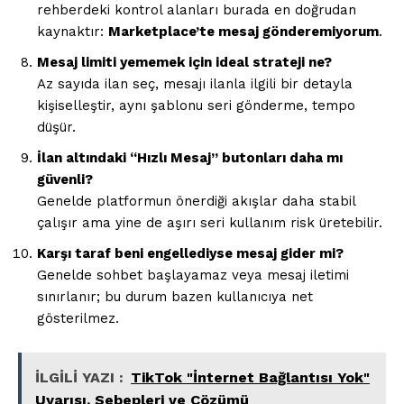
rehberdeki kontrol alanları burada en doğrudan
Saf Ses !!!
kaynaktır:
Marketplace’te mesaj gönderemiyorum
.
Mesaj limiti yememek için ideal strateji ne?
Az sayıda ilan seç, mesajı ilanla ilgili bir detayla
kişiselleştir, aynı şablonu seri gönderme, tempo
düşür.
İlan altındaki “Hızlı Mesaj” butonları daha mı
güvenli?
Genelde platformun önerdiği akışlar daha stabil
çalışır ama yine de aşırı seri kullanım risk üretebilir.
Karşı taraf beni engellediyse mesaj gider mi?
İLETIŞIM
Genelde sohbet başlayamaz veya mesaj iletimi
sınırlanır; bu durum bazen kullanıcıya net
gösterilmez.
Kurumsal
İLGİLİ YAZI :
TikTok "İnternet Bağlantısı Yok"
Ana Sayfa
Uyarısı, Sebepleri ve Çözümü