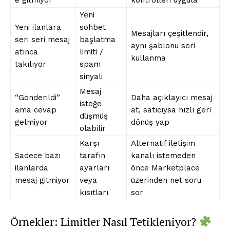
e gitmiyor
kontrolleri uygula
Yeni
Yeni ilanlara
sohbet
Mesajları çeşitlendir,
seri seri mesaj
başlatma
aynı şablonu seri
atınca
limiti /
kullanma
takılıyor
spam
sinyali
Mesaj
“Gönderildi”
Daha açıklayıcı mesaj
isteğe
ama cevap
at, satıcıysa hızlı geri
düşmüş
gelmiyor
dönüş yap
olabilir
Karşı
Alternatif iletişim
Sadece bazı
tarafın
kanalı istemeden
ilanlarda
ayarları
önce Marketplace
mesaj gitmiyor
veya
üzerinden net soru
kısıtları
sor
Örnekler: Limitler Nasıl Tetikleniyor?