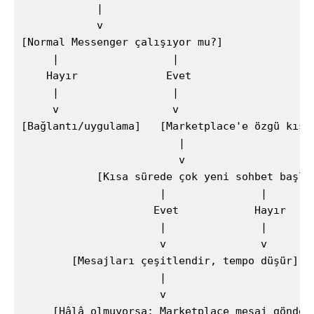
            |

            v

[Normal Messenger çalışıyor mu?]

     |                  |

    Hayır              Evet

     |                  |

     v                  v

[Bağlantı/uygulama]   [Marketplace'e özgü kısıt
                         |

                         v

            [Kısa sürede çok yeni sohbet başlat
                      |               |

                     Evet            Hayır

                      |               |

                      v               v

        [Mesajları çeşitlendir, tempo düşür]   
                      |

                      v
