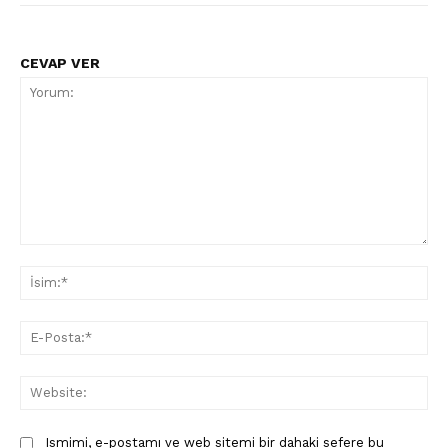
CEVAP VER
Yorum:
İsi
E-
Pos
Web
Ismimi, e-postamı ve web sitemi bir dahaki sefere bu