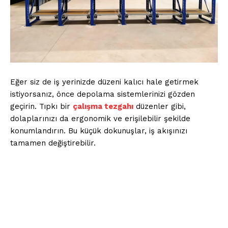
İLETIŞIM
Kurumsal
Eğer siz de iş yerinizde düzeni kalıcı hale getirmek
istiyorsanız, önce depolama sistemlerinizi gözden
Ana Sayfa
geçirin. Tıpkı bir
çalışma tezgahı
düzenler gibi,
Gizlilik Politikası
dolaplarınızı da ergonomik ve erişilebilir şekilde
Hesabım
konumlandırın. Bu küçük dokunuşlar, iş akışınızı
İletişim
tamamen değiştirebilir.