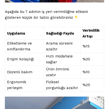
Aşağıda bu 7 adımın iş yeri verimliliğine etkisini
gösteren küçük bir tablo görebilirsiniz
Verimlilik
Uygulama
Sağladığı Fayda
Artışı
Etiketleme ve
Arama süresini
%15
sınıflandırma
azaltır
Hızlı müdahale
Erişim kolaylığı
%20
sağlar
Ürün ömrünü
Düzenli bakım
%10
uzatır
Ergonomik
Fiziksel
%25
yerleşim
yorgunluğu azaltır