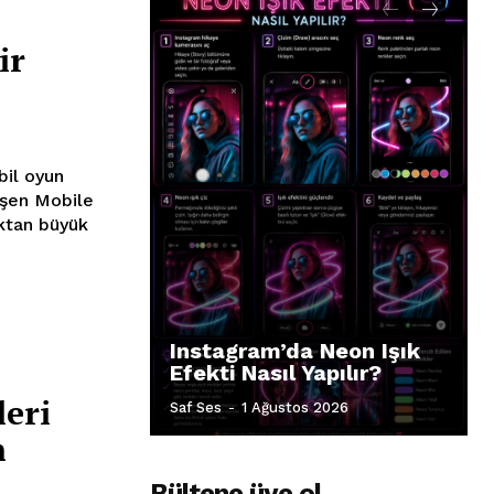
ir
üşen Mobile
ktan büyük
Instagram’da Neon Işık
Efekti Nasıl Yapılır?
leri
Saf Ses
-
1 Ağustos 2026
n
Bültene üye ol