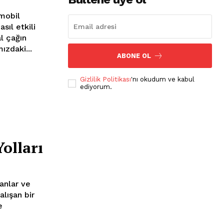
sıl etkili
l çağın
ızdaki...
ABONE OL
Gizlilik Politikası
'nı okudum ve kabul
ediyorum.
olları
anlar ve
alışan bir
e