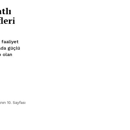
tlı
leri
yada güçlü
p olan
nın 10. Sayfası