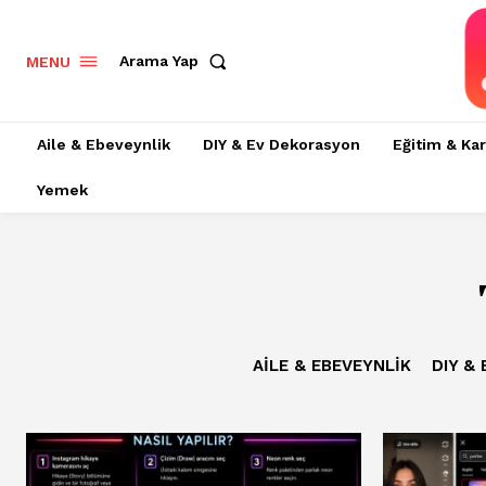
Arama Yap
MENU
Aile & Ebeveynlik
DIY & Ev Dekorasyon
Eğitim & Kar
Yemek
AILE & EBEVEYNLIK
DIY &