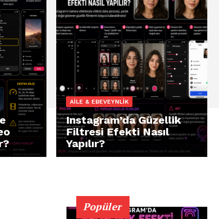
AILE & EBEVEYNLIK
te
Instagram’da Güzellik
eo
Filtresi Efekti Nasıl
r?
Yapılır?
Popüler