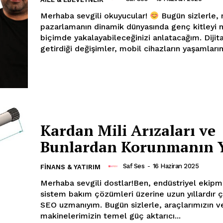
Merhaba sevgili okuyucular!
Bugün sizlerle, mobil
pazarlamanın dinamik dünyasında genç kitleyi na
biçimde yakalayabileceğinizi anlatacağım. Dijita
getirdiği değişimler, mobil cihazların yaşamlarım
 !!!
Kurumsal
Ana Sayfa
Gizlilik Politikası
Kardan Mili Arızaları ve
Hesabım
Bunlardan Korunmanın Y
İletişim
Saf Ses
-
16 Haziran 2025
FINANS & YATIRIM
Merhaba sevgili dostlar!Ben, endüstriyel ekipm
IM
sistem bakım çözümleri üzerine uzun yıllardır ç
SEO uzmanıyım. Bugün sizlerle, araçlarımızın v
makinelerimizin temel güç aktarıcı...