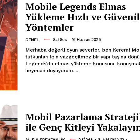
Mobile Legends Elmas
Yükleme Hızlı ve Güvenil
Yöntemler
Saf Ses
-
16 Haziran 2025
GENEL
Merhaba değerli oyun severler, ben Kerem! Mobil oyun
tutkunları için vazgeçilmez bir yapı taşına dön
Legends’da elmas yükleme konusunu konuşma
heyecan duyuyorum....
Mobil Pazarlama Strateji
ile Genç Kitleyi Yakalayı
Saf Ses
-
16 Haziran 2025
AILE & EBEVEYNLIK