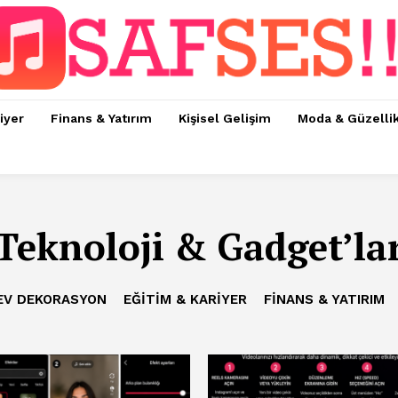
iyer
Finans & Yatırım
Kişisel Gelişim
Moda & Güzelli
Teknoloji & Gadget’la
 EV DEKORASYON
EĞITIM & KARIYER
FINANS & YATIRIM