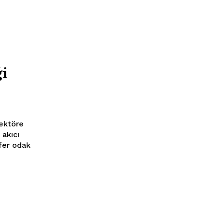
ği
 akıcı
fer odak