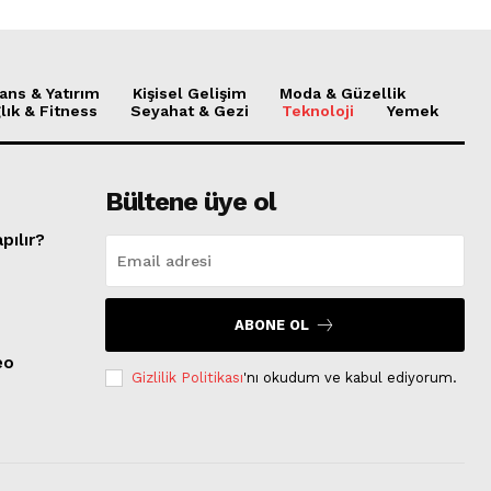
ans & Yatırım
Kişisel Gelişim
Moda & Güzellik
lık & Fitness
Seyahat & Gezi
Teknoloji
Yemek
Bültene üye ol
pılır?
ABONE OL
eo
Gizlilik Politikası
'nı okudum ve kabul ediyorum.