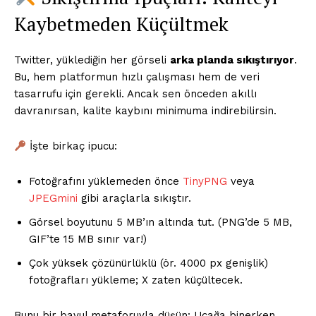
Kaybetmeden Küçültmek
Twitter, yüklediğin her görseli
arka planda sıkıştırıyor
.
Bu, hem platformun hızlı çalışması hem de veri
tasarrufu için gerekli. Ancak sen önceden akıllı
davranırsan, kalite kaybını minimuma indirebilirsin.
İşte birkaç ipucu:
Fotoğrafını yüklemeden önce
TinyPNG
veya
JPEGmini
gibi araçlarla sıkıştır.
Görsel boyutunu 5 MB’ın altında tut. (PNG’de 5 MB,
GIF’te 15 MB sınır var!)
Çok yüksek çözünürlüklü (ör. 4000 px genişlik)
fotoğrafları yükleme; X zaten küçültecek.
Bunu bir bavul metaforuyla düşün: Uçağa binerken