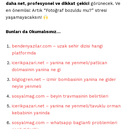
daha net, profesyonel ve dikkat çekici
görünecek. Ve
İLETIŞIM
en önemlisi: Artık “Fotoğraf bozuldu mu?” stresi
yaşamayacaksın!
Bunları da Okumalısınız…
Kurumsal
bendenyazilar.com – uzak sehir dizisi hangi
Ana Sayfa
platformda
Gizlilik Politikası
icerikpazari.net – yanina ne yenmeli/patlican
Hesabım
dolmasinin yanina ne gi
İletişim
bilgiogren.net – izmir bombasinin yanina ne gider
neyle yenmeli
İLGİLİ YAZI :
Facebook'ta Link Önizlemesi
sosyalmag.com – beyin travmasinin belirtileri
Oluşmuyorsa: Open Graph fetch kısıtları
icerikpazari.net – yanina ne yenmeli/tavuklu orman
kebabinin yaninda
sosyalmag.com – whatsapp baglanti problemleri