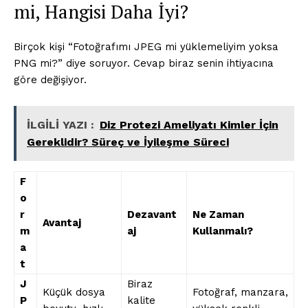
mi, Hangisi Daha İyi?
Birçok kişi “Fotoğrafımı JPEG mi yüklemeliyim yoksa
PNG mi?” diye soruyor. Cevap biraz senin ihtiyacına
göre değişiyor.
İLGİLİ YAZI :
Diz Protezi Ameliyatı Kimler İçin
Gereklidir? Süreç ve İyileşme Süreci
F
o
r
Dezavant
Ne Zaman
Avantaj
m
aj
Kullanmalı?
a
t
J
Biraz
Küçük dosya
Fotoğraf, manzara,
P
kalite