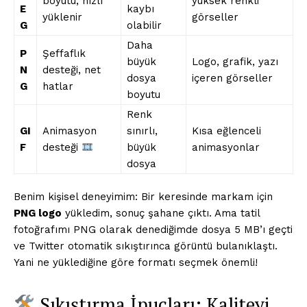
boyutu, hızlı
yüksek renkli
E
kaybı
yüklenir
görseller
G
olabilir
Daha
P
Şeffaflık
büyük
Logo, grafik, yazı
N
desteği, net
dosya
içeren görseller
G
hatlar
boyutu
Renk
GI
Animasyon
sınırlı,
Kısa eğlenceli
F
desteği
büyük
animasyonlar
dosya
Benim kişisel deneyimim: Bir keresinde markam için
PNG logo
yükledim, sonuç şahane çıktı. Ama tatil
fotoğrafımı PNG olarak denediğimde dosya 5 MB’ı geçti
ve Twitter otomatik sıkıştırınca görüntü bulanıklaştı.
Yani ne yüklediğine göre formatı seçmek önemli!
Sıkıştırma İpuçları: Kaliteyi