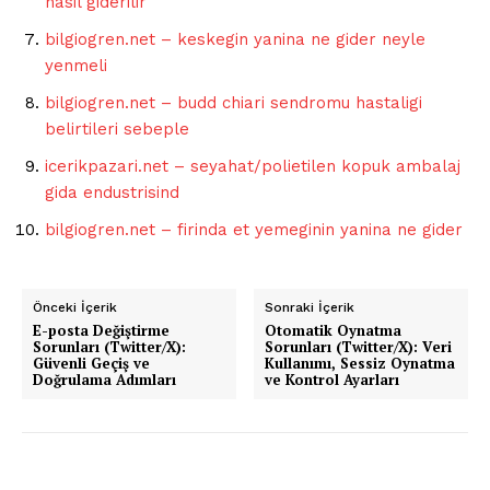
nasil giderilir
bilgiogren.net – keskegin yanina ne gider neyle
yenmeli
bilgiogren.net – budd chiari sendromu hastaligi
belirtileri sebeple
icerikpazari.net – seyahat/polietilen kopuk ambalaj
gida endustrisind
bilgiogren.net – firinda et yemeginin yanina ne gider
Önceki İçerik
Sonraki İçerik
E-posta Değiştirme
Otomatik Oynatma
Sorunları (Twitter/X):
Sorunları (Twitter/X): Veri
Güvenli Geçiş ve
Kullanımı, Sessiz Oynatma
Doğrulama Adımları
ve Kontrol Ayarları