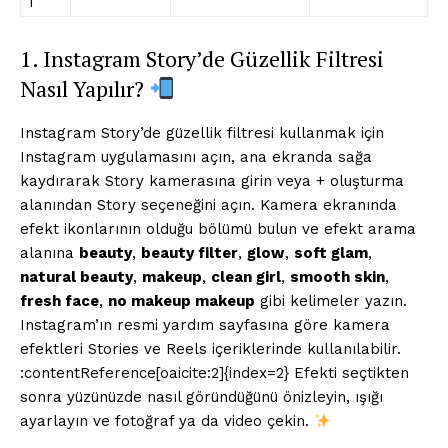
ı
1. Instagram Story’de Güzellik Filtresi
Nasıl Yapılır?
Instagram Story’de güzellik filtresi kullanmak için
Instagram uygulamasını açın, ana ekranda sağa
kaydırarak Story kamerasına girin veya + oluşturma
alanından Story seçeneğini açın. Kamera ekranında
efekt ikonlarının olduğu bölümü bulun ve efekt arama
alanına
beauty
,
beauty filter
,
glow
,
soft glam
,
natural beauty
,
makeup
,
clean girl
,
smooth skin
,
fresh face
,
no makeup makeup
gibi kelimeler yazın.
Instagram’ın resmi yardım sayfasına göre kamera
efektleri Stories ve Reels içeriklerinde kullanılabilir.
:contentReference[oaicite:2]{index=2} Efekti seçtikten
sonra yüzünüzde nasıl göründüğünü önizleyin, ışığı
ayarlayın ve fotoğraf ya da video çekin.