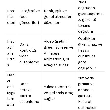
Yüzü
doğrudan
Post
Fotoğraf ve
Renk, ışık ve
güzelleştirme
filtr
feed
genel atmosferi
z, görüntü
eleri
gönderileri
düzenler
tonunu
değiştirir
Özellikler
Inst
Video üretimi,
Daha
ülke, cihaz ve
agr
green screen ve
kontrollü
hesap
am
AI image
video
durumuna
Edit
animation gibi
düzenleme
göre
s
araçlar sunar
değişebilir
Hari
Yüz verisi,
ci
Daha
gizlilik ve
edit
Yüksek kontrol
detaylı
abonelik
uygu
ve gelişmiş araç
portre
şartları
lam
sağlar
düzenleme
kontrol
alar
edilmelidir