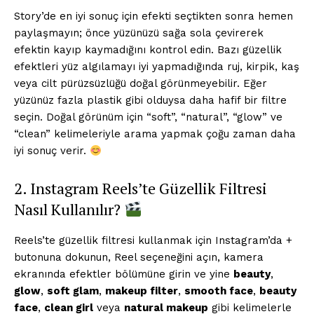
Story’de en iyi sonuç için efekti seçtikten sonra hemen
paylaşmayın; önce yüzünüzü sağa sola çevirerek
efektin kayıp kaymadığını kontrol edin. Bazı güzellik
efektleri yüz algılamayı iyi yapmadığında ruj, kirpik, kaş
veya cilt pürüzsüzlüğü doğal görünmeyebilir. Eğer
yüzünüz fazla plastik gibi olduysa daha hafif bir filtre
seçin. Doğal görünüm için “soft”, “natural”, “glow” ve
“clean” kelimeleriyle arama yapmak çoğu zaman daha
iyi sonuç verir.
2. Instagram Reels’te Güzellik Filtresi
Nasıl Kullanılır?
Reels’te güzellik filtresi kullanmak için Instagram’da +
butonuna dokunun, Reel seçeneğini açın, kamera
ekranında efektler bölümüne girin ve yine
beauty
,
glow
,
soft glam
,
makeup filter
,
smooth face
,
beauty
face
,
clean girl
veya
natural makeup
gibi kelimelerle