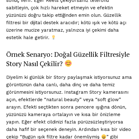
sonuç verir. Eğer Reels çekiyorsanız telefonu
sabitleyin, çok hızlı hareket etmeyin ve efektin
yüzünüzü doğru takip ettiğinden emin olun. Güzellik
filtresi bir dijital destek aracıdır; kötü ışık ve kötü açı
üzerine mucize yaratmaz, yalnızca iyi çekimi daha
estetik hale getirir.
Örnek Senaryo: Doğal Güzellik Filtresiyle
Story Nasıl Çekilir?
Diyelim ki günlük bir Story paylaşmak istiyorsunuz ama
görüntünün daha canlı, daha dinç ve daha temiz
görünmesini istiyorsunuz. Instagram Story kamerasını
açın, efektlerde “natural beauty” veya “soft glow”
arayın. Efekti seçtikten sonra pencere ışığına dönün,
yüzünüzü kameraya ortalayın ve kısa bir önizleme
yapın. Eğer efekt cildinizi fazla pürüzsüzleştiriyorsa
daha hafif bir seçenek deneyin. Ardından kısa bir video
çekip “Bugün ışık filtre kadar önemliymiş
” gibi