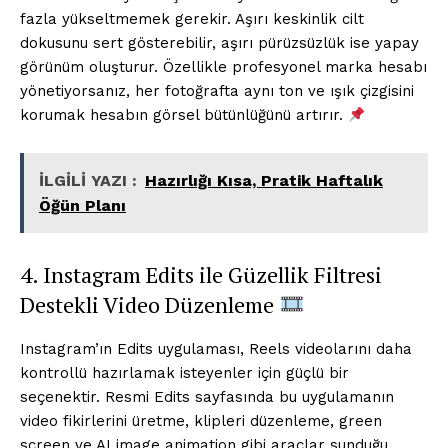
fazla yükseltmemek gerekir. Aşırı keskinlik cilt
dokusunu sert gösterebilir, aşırı pürüzsüzlük ise yapay
görünüm oluşturur. Özellikle profesyonel marka hesabı
Kurumsal
yönetiyorsanız, her fotoğrafta aynı ton ve ışık çizgisini
korumak hesabın görsel bütünlüğünü artırır.
Ana Sayfa
Gizlilik Politikası
İLGİLİ YAZI :
Hazırlığı Kısa, Pratik Haftalık
Hesabım
Öğün Planı
İletişim
4. Instagram Edits ile Güzellik Filtresi
İLGİLİ YAZI :
Meditasyona Yeni Başlayanlar İçin
Destekli Video Düzenleme
Rehber Uygulamalar
Instagram’ın Edits uygulaması, Reels videolarını daha
kontrollü hazırlamak isteyenler için güçlü bir
seçenektir. Resmi Edits sayfasında bu uygulamanın
video fikirlerini üretme, klipleri düzenleme, green
screen ve AI image animation gibi araçlar sunduğu