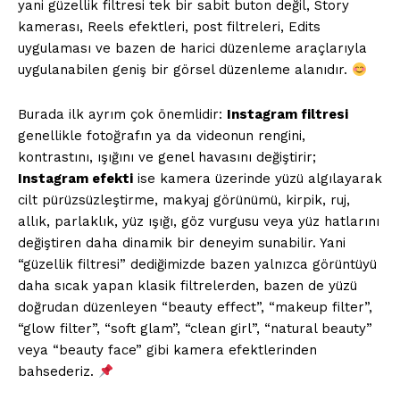
yani güzellik filtresi tek bir sabit buton değil, Story
kamerası, Reels efektleri, post filtreleri, Edits
uygulaması ve bazen de harici düzenleme araçlarıyla
uygulanabilen geniş bir görsel düzenleme alanıdır.
Burada ilk ayrım çok önemlidir:
Instagram filtresi
genellikle fotoğrafın ya da videonun rengini,
kontrastını, ışığını ve genel havasını değiştirir;
Instagram efekti
ise kamera üzerinde yüzü algılayarak
cilt pürüzsüzleştirme, makyaj görünümü, kirpik, ruj,
allık, parlaklık, yüz ışığı, göz vurgusu veya yüz hatlarını
değiştiren daha dinamik bir deneyim sunabilir. Yani
“güzellik filtresi” dediğimizde bazen yalnızca görüntüyü
daha sıcak yapan klasik filtrelerden, bazen de yüzü
doğrudan düzenleyen “beauty effect”, “makeup filter”,
“glow filter”, “soft glam”, “clean girl”, “natural beauty”
veya “beauty face” gibi kamera efektlerinden
bahsederiz.