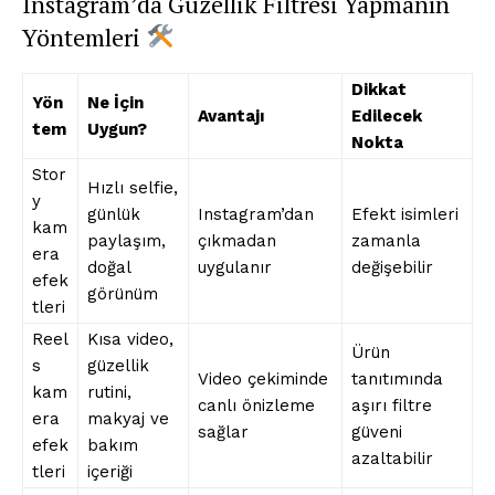
Instagram’da Güzellik Filtresi Yapmanın
Yöntemleri
Dikkat
Yön
Ne İçin
Avantajı
Edilecek
tem
Uygun?
Nokta
Stor
Hızlı selfie,
y
günlük
Instagram’dan
Efekt isimleri
kam
paylaşım,
çıkmadan
zamanla
era
doğal
uygulanır
değişebilir
efek
görünüm
tleri
Reel
Kısa video,
Ürün
s
güzellik
Video çekiminde
tanıtımında
kam
rutini,
canlı önizleme
aşırı filtre
era
makyaj ve
sağlar
güveni
efek
bakım
azaltabilir
tleri
içeriği