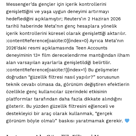
Messenger’da gençler için içerik kontrollerini
genişlettiğini ve yaşa uygun deneyimi artırmayı
hedeflediğini açıklamıştır; Reuters’ın 2 Haziran 2026
tarihli haberinde Meta’nın genç hesaplara yönelik
içerik kontrollerini küresel olarak genişlettiği aktarılır.
:contentReference[oaicite:0]{index=0} Ayrıca Meta’nın
2026’daki resmi açıklamasında Teen Accounts
deneyiminin 13+ film derecelendirme mantığından ilham
alan varsayılan ayarlarla genişletildiği belirtilir.
:contentReference[oaicite:1]{index=1} Bu gelişmeler
doğrudan “güzellik filtresi nasıl yapılır?” sorusunun
teknik cevabı olmasa da, görünüm değiştiren efektlerin
özellikle genç kullanıcılar üzerindeki etkisinin
platformlar tarafından daha fazla dikkate alındığını
gösterir. Bu yüzden güzellik filtresini eğlenceli ve
destekleyici bir araç olarak kullanmak, “gerçek
görünüm böyle olmalı” baskısı yaratmamak gerekir.