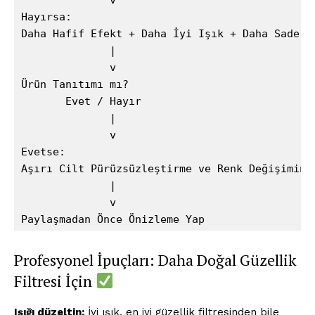
              v

Hayırsa:

Daha Hafif Efekt + Daha İyi Işık + Daha Sade Ar
              |

              v

Ürün Tanıtımı mı?

       Evet / Hayır

              |

              v

Evetse:

Aşırı Cilt Pürüzsüzleştirme ve Renk Değişiminde
              |

              v

Profesyonel İpuçları: Daha Doğal Güzellik
Filtresi İçin
Işığı düzeltin:
İyi ışık, en iyi güzellik filtresinden bile