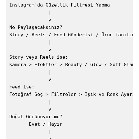
Instagram'da Güzellik Filtresi Yapma

              |

              v

Ne Paylaşacaksınız?

Story / Reels / Feed Gönderisi / Ürün Tanıtımı

              |

              v

Story veya Reels ise:

Kamera > Efektler > Beauty / Glow / Soft Glam A
              |

              v

Feed ise:

Fotoğraf Seç > Filtreler > Işık ve Renk Ayarı Y
              |

              v

Doğal Görünüyor mu?

       Evet / Hayır

              |
