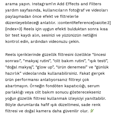
arama yapın. Instagram’ın Add Effects and Filters
yardım sayfasında, kullanıcıların fotoğraf ve videoları
paylaşmadan önce efekt ve filtrelerle
düzenleyebileceği anlatılır. :contentReference[oaicite:3]
{index=3} Reels için uygun efekti bulduktan sonra kısa
bir test kaydı alın, sesinizi ve yüzünüzün netliğini
kontrol edin, ardından videonuzu çekin.
Reels içeriklerinde güzellik filtresini özellikle “öncesi
sonrası”, “makyaj rutini”, “cilt bakım rutini”, “ışık testi”,
“doğal makyaj”, “glow up”, “ürün denemesi” ve “günlük
hazırlık” videolarında kullanabilirsiniz. Fakat gerçek
ürün performansı anlatıyorsanız filtreyi çok
abartmayın. Örneğin fondöten kapatıcılığı, serum
parlaklığı veya cilt bakım sonucu gösterecekseniz
yoğun güzellik filtresi kullanmak izleyiciyi yanıltabilir.
Böyle durumlarda hafif ışık düzeltmesi, sade renk
filtresi ve doğal kamera daha güvenilir olur.