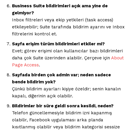
Business Suite bildirimleri açık ama yine de
gelmiyor?
Inbox filtreleri veya ekip yetkileri (task access)
etkileyebilir; Suite tarafında bildirim ayarını ve Inbox
filtrelerini kontrol et.
Sayfa erişim türüm bildirimleri etkiler mi?
Evet; görev erişimi olan kullanıcılar bazı bildirimleri
daha çok Suite üzerinden alabilir. Çerçeve için
About
İLETIŞIM
Page Access
.
Sayfada birden çok admin var; neden sadece
bende bildirim yok?
Kurumsal
Çünkü bildirim ayarları kişiye özeldir; senin kanalın
kapalı, diğerinin açık olabilir.
Ana Sayfa
Bildirimler bir süre geldi sonra kesildi, neden?
Gizlilik Politikası
Telefon güncellemesiyle bildirim izni kapanmış
olabilir, Facebook uygulaması arka planda
Hesabım
kısıtlanmış olabilir veya bildirim kategorisi sessize
İletişim