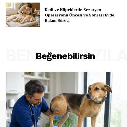
Kedi ve Köpeklerde Sezaryen
Operasyonu Öncesi ve Sonrası Evde
Bakım Süreci
BENZER YAZIL
Beğenebilirsin