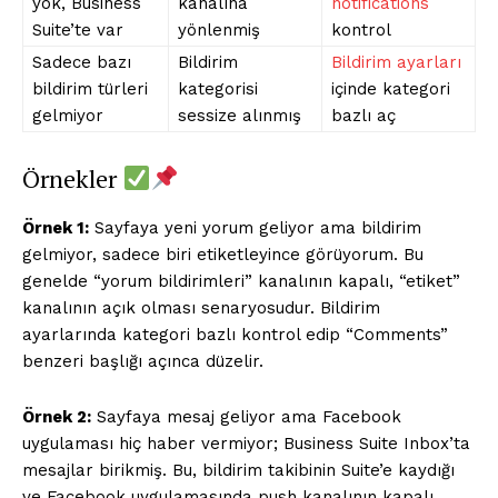
yok, Business
kanalına
notifications
Suite’te var
yönlenmiş
kontrol
Sadece bazı
Bildirim
Bildirim ayarları
bildirim türleri
kategorisi
içinde kategori
gelmiyor
sessize alınmış
bazlı aç
Örnekler
Örnek 1:
Sayfaya yeni yorum geliyor ama bildirim
gelmiyor, sadece biri etiketleyince görüyorum. Bu
genelde “yorum bildirimleri” kanalının kapalı, “etiket”
kanalının açık olması senaryosudur. Bildirim
ayarlarında kategori bazlı kontrol edip “Comments”
benzeri başlığı açınca düzelir.
Örnek 2:
Sayfaya mesaj geliyor ama Facebook
uygulaması hiç haber vermiyor; Business Suite Inbox’ta
mesajlar birikmiş. Bu, bildirim takibinin Suite’e kaydığı
ve Facebook uygulamasında push kanalının kapalı