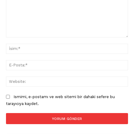
Yorum:
İsi
E-
Pos
Web
Ismimi, e-postamı ve web sitemi bir dahaki sefere bu
tarayıcıya kaydet.