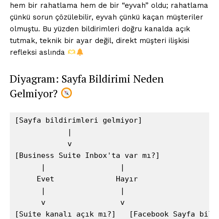
hem bir rahatlama hem de bir “eyvah” oldu; rahatlama
çünkü sorun çözülebilir, eyvah çünkü kaçan müşteriler
olmuştu. Bu yüzden bildirimleri doğru kanalda açık
tutmak, teknik bir ayar değil, direkt müşteri ilişkisi
refleksi aslında
Diyagram: Sayfa Bildirimi Neden
Gelmiyor?
[Sayfa bildirimleri gelmiyor]

            |

            v

[Business Suite Inbox'ta var mı?]

      |                 |

     Evet              Hayır

      |                 |

      v                 v

[Suite kanalı açık mı?]   [Facebook Sayfa bildi