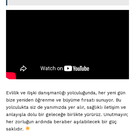
İLETIŞIM
Kurumsal
Ana Sayfa
Gizlilik Politikası
Hesabım
Evlilik ve ilişki danışmanlığı yolculuğunda, her yeni gün
İletişim
bize yeniden öğrenme ve büyüme fırsatı sunuyor. Bu
yolculukta siz de yanımızda yer alır, sağlıklı iletişim ve
İLGİLİ YAZI :
TikTok Uygulaması Sürekli Çöküyor,
anlayışla dolu bir geleceğe birlikte yürürüz. Unutmayın;
Sebepleri & Profesyonel Çözüm Yöntemleri
her zorluğun ardında beraber aşılabilecek bir güç
saklıdır.