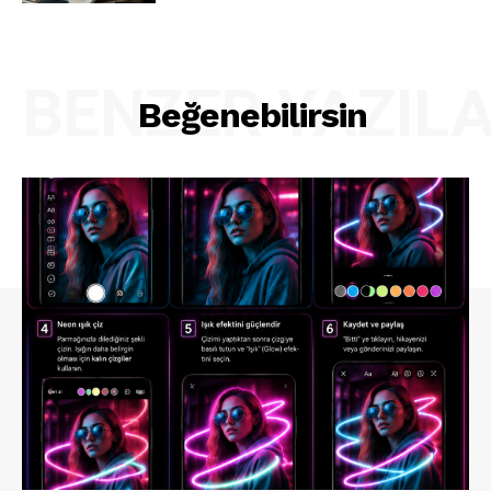
BENZER YAZIL
Beğenebilirsin