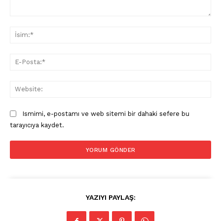
Yorum:
İsi
E-
Pos
Web
Ismimi, e-postamı ve web sitemi bir dahaki sefere bu
tarayıcıya kaydet.
YAZIYI PAYLAŞ: