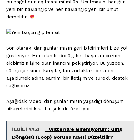
bu engellerin aşılması mümkün. Unutmayın, her gün
yeni bir başlangıç ve her başlangıç yeni bir umut
demektir.
Son olarak, danışanlarımızın geri bildirimleri bize yol
gösteriyor. Her olumlu dönüş, her başaran çözüm,
ekibimizin işine olan inancını pekiştiriyor. Bu yüzden,
süreç içerisinde karşılaşılan zorlukları beraber
Saf Ses !!!
aşabilmek adına samimi bir iletişim ve sürekli destek
sağlıyoruz.
Aşağıdaki video, danışanlarımızın yaşadığı dönüşüm
hikayelerini kısa bir şekilde özetliyor:
İLGİLİ YAZI :
Twitter/X’e Giremiyorum: Giriş
Döngüsü (Loop) Sorunu Nasıl Düzeltilir?