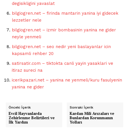
degisikligini yavaslat
bilgiogren.net – firinda mantarin yanina iyi gidecek
lezzetler nele
bilgiogren.net – izmir bombasinin yanina ne gider
neyle yenmeli
bilgiogren.net – seo nedir yeni baslayanlar icin
kapsamli rehber 20
satirsatir.com – tiktokta canli yayin yasaklari ve
itiraz sureci na
icerikpazari.net – yanina ne yenmeli/kuru fasulyenin
yanina ne gider
Önceki İçerik
Sonraki İçerik
Evcil Hayvanlarda
Kardan Mili Arızaları ve
Zehirlenme Belirtileri ve
Bunlardan Korunmanın
İlk Yardım
Yolları