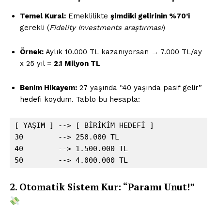
Temel Kural:
Emeklilikte
şimdiki gelirinin %70’i
gerekli (
Fidelity Investments araştırması
)
Örnek:
Aylık 10.000 TL kazanıyorsan → 7.000 TL/ay
x 25 yıl =
2.1 Milyon TL
Benim Hikayem:
27 yaşında “40 yaşında pasif gelir”
hedefi koydum. Tablo bu hesapla:
[ YAŞIM ] --> [ BİRİKİM HEDEFİ ]  

30        --> 250.000 TL  

40        --> 1.500.000 TL  

50        --> 4.000.000 TL
2. Otomatik Sistem Kur: “Paramı Unut!”