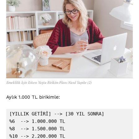
Emeklilik İçin Erken Yaşta Birikim Planı Nasıl Yapılır (2)
Aylık 1.000 TL birikimle:
[YILLIK GETİRİ] --> [30 YIL SONRA]  

%6  --> 1.000.000 TL  

%8  --> 1.500.000 TL  

%10 --> 2.200.000 TL