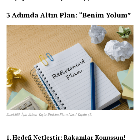
3 Adımda Altın Plan: “Benim Yolum”
Emeklilik İçin Erken Yaşta Birikim Planı Nasıl Yapılır (1)
1. Hedefi Netleştir: Rakamlar Konuşsun!