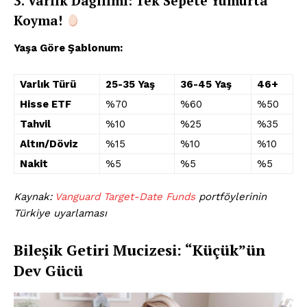
3. Varlık Dağılımı: Tek Sepete Yumurta
Koyma!
Yaşa Göre Şablonum:
Varlık Türü
25-35 Yaş
36-45 Yaş
46+
Hisse ETF
%70
%60
%50
Tahvil
%10
%25
%35
Altın/Döviz
%15
%10
%10
Nakit
%5
%5
%5
Kaynak:
Vanguard Target-Date Funds
portföylerinin
Türkiye uyarlaması
Bileşik Getiri Mucizesi: “Küçük”ün
Dev Gücü