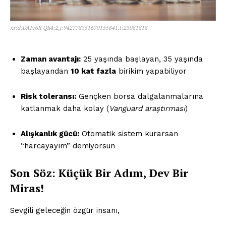
xr:d:DAFr6R Qli4:2,j:942778351670155841,t:23081818
Zaman avantajı:
25 yaşında başlayan, 35 yaşında
başlayandan
10 kat fazla
birikim yapabiliyor
Risk toleransı:
Gençken borsa dalgalanmalarına
katlanmak daha kolay (
Vanguard araştırması
)
Alışkanlık gücü:
Otomatik sistem kurarsan
“harcayayım” demiyorsun
Son Söz: Küçük Bir Adım, Dev Bir
Saf Ses !!!
Miras!
Sevgili geleceğin özgür insanı,