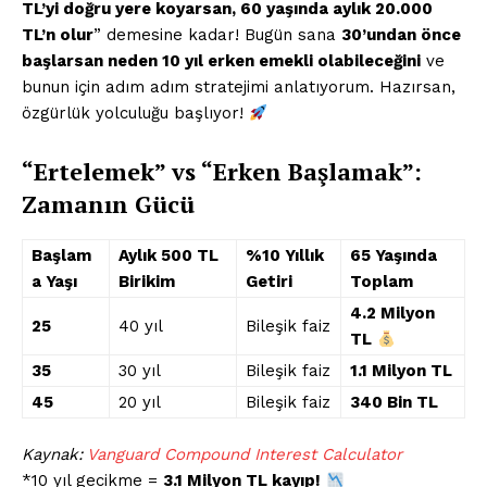
TL’yi doğru yere koyarsan, 60 yaşında aylık 20.000
TL’n olur
” demesine kadar! Bugün sana
30’undan önce
başlarsan neden 10 yıl erken emekli olabileceğini
ve
bunun için adım adım stratejimi anlatıyorum. Hazırsan,
özgürlük yolculuğu başlıyor!
“Ertelemek” vs “Erken Başlamak”:
Zamanın Gücü
Başlam
Aylık
500 TL
%10 Yıllık
65 Yaşında
a Yaşı
Birikim
Getiri
Toplam
4.2 Milyon
25
40 yıl
Bileşik faiz
TL
35
30 yıl
Bileşik faiz
1.1 Milyon TL
45
20 yıl
Bileşik faiz
340 Bin TL
Kaynak:
Vanguard Compound Interest Calculator
*10 yıl gecikme =
3.1 Milyon TL kayıp!