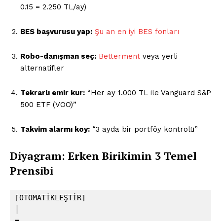
0.15 = 2.250 TL/ay)
BES başvurusu yap:
Şu an en iyi BES fonları
Robo-danışman seç:
Betterment
veya yerli
alternatifler
Tekrarlı emir kur:
“Her ay 1.000 TL ile Vanguard S&P
500 ETF (VOO)”
Takvim alarmı koy:
“3 ayda bir portföy kontrolü”
Diyagram: Erken Birikimin 3 Temel
Prensibi
[OTOMATİKLEŞTİR]  

│  
