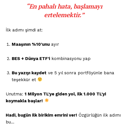
“En pahalı hata, başlamayı
ertelemektir.”
İlk adımı şimdi at:
Maaşının %10’unu
ayır
İLETIŞIM
BES + Dünya ETF’i
kombinasyonu yap
Bu yazıyı kaydet
ve 5 yıl sonra portföyünle bana
Kurumsal
teşekkür et
Ana Sayfa
Unutma:
1 Milyon TL’ye giden yol, ilk 1.000 TL’yi
Gizlilik Politikası
koymakla başlar!
Hesabım
Hadi, bugün ilk birikim emrini ver!
Özgürlüğün ilk adımı
İletişim
bu…