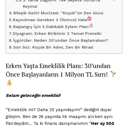
3. Varlık Dağılımı: Tek Sepete Yumurta
Koyma!
Bileşik Getiri Mucizesi: “Küçük”ün Dev Gücü
Kaçınılması Gereken 3 Ölümcül Hata
Başlangıç İçin 5 Dakikalık Eylem Planı
Diyagram: Erken Birikimin 3 Temel Prensibi
İçgörüler: Neden 30’undan Önce Başlamalısın?
Son Söz: Küçük Bir Adım, Dev Bir Miras!
Erken Yaşta Emeklilik Planı: 30’undan
Önce Başlayanların 1 Milyon TL Sırrı!
Selam geleceğin emeklisi!
“Emeklilik mi? Daha 25 yaşındayım!” dediğini duyar
gibiyim. Ben de 26 yaşında ilk maaşımı alırken aynı
fikirdeydim… Ta ki finans danışmanımın “
Her ay 500