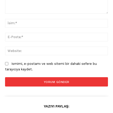
Yorum:
İsi
E-
Pos
Web
Ismimi, e-postamı ve web sitemi bir dahaki sefere bu
tarayıcıya kaydet.
YAZIYI PAYLAŞ: