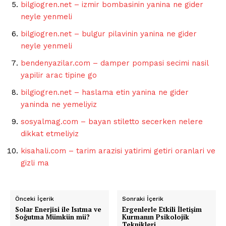
bilgiogren.net – izmir bombasinin yanina ne gider
neyle yenmeli
bilgiogren.net – bulgur pilavinin yanina ne gider
neyle yenmeli
bendenyazilar.com – damper pompasi secimi nasil
yapilir arac tipine go
bilgiogren.net – haslama etin yanina ne gider
yaninda ne yemeliyiz
sosyalmag.com – bayan stiletto secerken nelere
dikkat etmeliyiz
kisahali.com – tarim arazisi yatirimi getiri oranlari ve
gizli ma
Önceki İçerik
Sonraki İçerik
Solar Enerjisi ile Isıtma ve
Ergenlerle Etkili İletişim
Soğutma Mümkün mü?
Kurmanın Psikolojik
Teknikleri