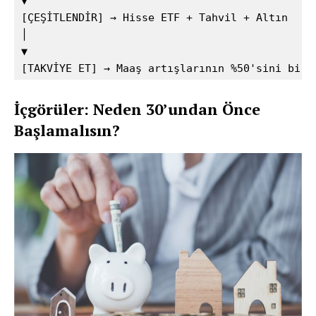
▼  

[ÇEŞİTLENDİR] → Hisse ETF + Tahvil + Altın  

│  

▼  

[TAKVİYE ET] → Maaş artışlarının %50'sini biri
İçgörüler: Neden 30’undan Önce
Başlamalısın?