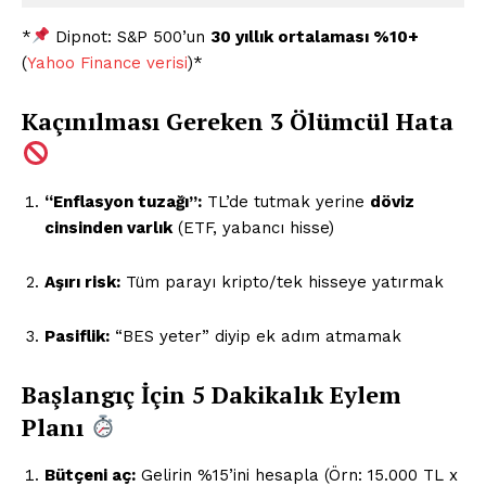
*
Dipnot: S&P 500’un
30 yıllık ortalaması %10+
(
Yahoo Finance verisi
)*
Kaçınılması Gereken 3 Ölümcül Hata
“Enflasyon tuzağı”:
TL’de tutmak yerine
döviz
cinsinden varlık
(ETF, yabancı hisse)
Aşırı risk:
Tüm parayı kripto/tek hisseye yatırmak
Pasiflik:
“BES yeter” diyip ek adım atmamak
Başlangıç İçin 5 Dakikalık Eylem
Planı
Bütçeni aç:
Gelirin %15’ini hesapla (Örn: 15.000 TL x