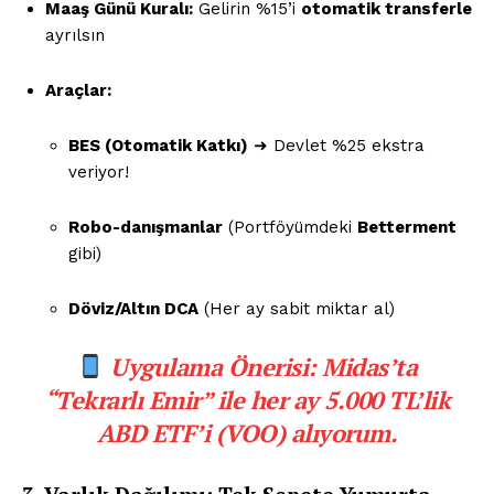
Maaş Günü Kuralı:
Gelirin %15’i
otomatik transferle
ayrılsın
Araçlar:
BES (Otomatik Katkı)
➜ Devlet %25 ekstra
veriyor!
Robo-danışmanlar
(Portföyümdeki
Betterment
gibi)
Döviz/Altın DCA
(Her ay sabit miktar al)
Uygulama Önerisi:
Midas’ta
“Tekrarlı Emir” ile her ay 5.000 TL’lik
ABD ETF’i (VOO) alıyorum.